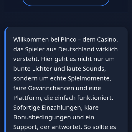
Willkommen bei Pinco – dem Casino,
das Spieler aus Deutschland wirklich
versteht. Hier geht es nicht nur um
bunte Lichter und laute Sounds,
sondern um echte Spielmomente,
faire Gewinnchancen und eine
Plattform, die einfach funktioniert.
Sofortige Einzahlungen, klare
Bonusbedingungen und ein
Support, der antwortet. So sollte es