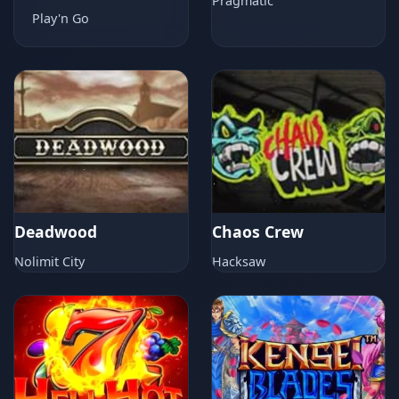
Pragmatic
Play'n Go
Deadwood
Chaos Crew
Nolimit City
Hacksaw