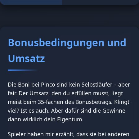
Bonusbedingungen und
Umsatz
Die Boni bei Pinco sind kein Selbstläufer – aber
fair. Der Umsatz, den du erfüllen musst, liegt
meist beim 35-fachen des Bonusbetrags. Klingt
viel? Ist es auch. Aber dafür sind die Gewinne
dann wirklich dein Eigentum.
Spieler haben mir erzählt, dass sie bei anderen