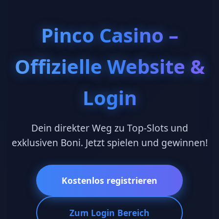
Pinco Casino –
Offizielle Website &
Login
Dein direkter Weg zu Top-Slots und
exklusiven Boni. Jetzt spielen und gewinnen!
Kostenlos registrieren
Zum Login Bereich