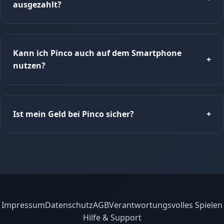
ausgezahlt?
Auszahlungen werden nach erfolgreicher
Verifizierung in der Regel innerhalb von 24 Stunden
Kann ich Pinco auch auf dem Smartphone
bearbeitet. Die tatsächliche Gutschrift hängt von
+
nutzen?
der gewählten Zahlungsmethode ab.
Ja, die Pinco Website ist vollständig responsiv und
läuft direkt im Browser deines Mobilgeräts. Eine
Ist mein Geld bei Pinco sicher?
+
separate App ist nicht nötig.
Ja, Pinco operiert unter einer renommierten MGA-
Lizenz und setzt SSL-Verschlüsselung ein. Deine
Einzahlungen und Daten sind geschützt.
Impressum
Datenschutz
AGB
Verantwortungsvolles Spielen
Hilfe & Support