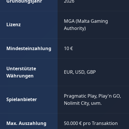
Gründungsjahr
2026
MGA (Malta Gaming
Lizenz
Authority)
Mindesteinzahlung
10 €
Unterstützte
EUR, USD, GBP
Währungen
Pragmatic Play, Play'n GO,
Spielanbieter
Nolimit City, uvm.
Max. Auszahlung
50.000 € pro Transaktion