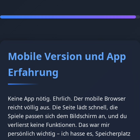
Mobile Version und App
Erfahrung
Keine App nötig. Ehrlich. Der mobile Browser
reicht völlig aus. Die Seite lädt schnell, die
Spiele passen sich dem Bildschirm an, und du
verlierst keine Funktionen. Das war mir
persönlich wichtig – ich hasse es, Speicherplatz